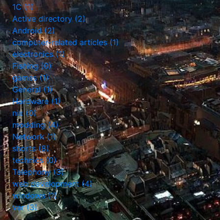
1С (1)
Active directory (2)
Android (2)
computer-related articles (1)
electronics (1)
Fishing (0)
games (1)
General (1)
Hardware (1)
nix (0)
modding (4)
Network (1)
shorts (8)
technics (0)
Telephony (3)
web development (4)
windows (1)
var (3)