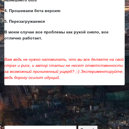
нынешнего bios
4. Прошиваем бета версию
5. Перезагружаемся
В моем случае все проблемы как рукой сняло, все
отлично работает.
Вам ведь не нужно напоминать, что вы все делаете на свой
страх и риск, и автор статьи не несет ответственности
за возможный причиненный ущерб? ;-) Экспериментируйте,
ведь дорогу осилит идущий.
SEARCH