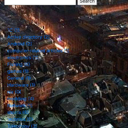
CATEGORIES
1С (1)
Active directory (2)
Android (2)
computer-related articles (1)
electronics (1)
Fishing (0)
games (1)
General (1)
Hardware (1)
nix (0)
modding (4)
Network (1)
shorts (8)
technics (0)
Telephony (3)