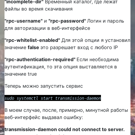
"incomplete-dir"
Временный каталог, где лежат
файлы во время скачивания
"rpc-username"
и
"rpc-password"
Логин и пароль
для авторизации в веб-интерфейсе
"rpc-whitelist-enabled"
Для этой опции я установил
значение
false
это разрешает вход с любого IP
"rpc-authentication-required"
Если необходима
аутентификация, то эта опция выставляется в
значение true
Теперь можно запустить сервис
sudo systemctl start transmission-daemon
В моем случае, после, примерно, минутной работы
веб-интерфейс выдавал ошибку:
transmission-daemon could not connect to server.