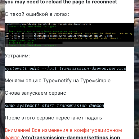
you may need to reload the page to reconnect
С такой ошибкой в логах:
Устраним:
systemctl edit --full transmission-daemon.service
Меняем опцию Type=notify на Type=simple
Снова запускаем сервис
sudo systemctl start transmission-daemon
После этого сервис перестанет падать
Внимание! Все изменения в конфигурационном
файле
/etc/transmission-daemon/settings.json