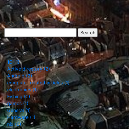
SEARCH
CATEGORIES
1С (1)
Active directory (2)
Android (2)
computer-related articles (1)
electronics (1)
Fishing (0)
games (1)
General (1)
Hardware (1)
nix (0)