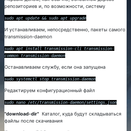
репозиториев и, по возможности, систему
sudo apt update && sudo apt upgrade
И устанавливаем, непосредственно, пакеты самого
transmission-daemon
sudo apt install transmission-cli transmission-
common transmission-daemon
Останавливаем службу, если она запущена
sudo systemctl stop transmission-daemon
Редактируем конфигурационный файл
sudo nano /etc/transmission-daemon/settings.json
"download-dir"
Каталог, куда будут складываться
файлы после скачивания